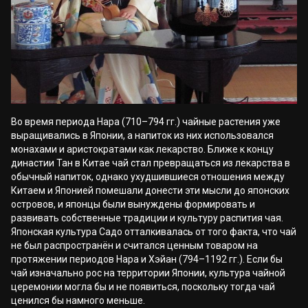
Во время периода Нара (710–794 гг.) чайные растения уже
выращивались в Японии, а напиток из них использовался
монахами и аристократами как лекарство. Ближе к концу
династии Тан в Китае чай стал превращаться из лекарства в
обычный напиток, однако ухудшившиеся отношения между
Китаем и Японией помешали донести эти мысли до японских
островов, и японцы были вынуждены формировать и
развивать собственные традиции и культуру распития чая.
Японская культура Садо отталкивалась от того факта, что чай
не был распространён и считался ценным товаром на
протяжении периодов Нара и Хэйан (794–1192 гг.). Если бы
чай изначально рос на территории Японии, культура чайной
церемонии могла бы и не появиться, поскольку тогда чай
ценился бы намного меньше.