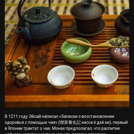
В 1211 году Эйсай написал «Записки о восстановлении
здоровья с помощью чая» (喫茶養生記 кисса ё:дзё:ки), первый
в Японии трактат о чае. Монах предполагал, что распитие