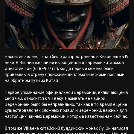
Распитие зелёного чая было распространено в Китае ещё в IV
веке. В Японии же чай не выращивали до времён китайской
династии Тан (618–907 гг.), когда первые семена были
привезены в страну японскими дипломатическими послами
на обратном пути из Китая.
Первое упоминание официальной церемонии, включающей в
себя чай, относится к VIII веку. Называть её чайной
церемонией было бы неправильно, так как в то время ещё не
существовало тех сложных правил и церемоний, важных для
настоящих чайных церемоний, которые известны нам сейчас.
В том же VIII веке китайский буддийский монах Лу Юй написал