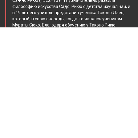
Сэн-но Рикю (1522–1591 гг.) значительно развила
философию искусства Садо. Рикю с детства изучал чай, и
в 19 лет его учитель представил ученика Такэно Дзёо,
который, в свою очередь, когда-то являлся учеником
Мураты Сюко. Благодаря обучению у Такэно Рикю
привнёс в чайную церемонию концепт, который лёг в
основу Садо – «любая встреча – лишь раз в жизни»
(ёдзидзюкуго 一期一会 ити-го ити-э, буквально «один раз –
одна встреча»). Оно напоминает людям о мимолётности
жизни, ценности каждого момента и неповторимости
каждой встречи. Возможно, подобное мышление и
привело к появлению японского гостеприимства
омотэнаси, ведь если каждая встреча происходит только
один раз, то хозяин, проводящий церемонию, должен
стремиться сделать эту встречу удивительной и
незабываемой.
Учение Сэн-но Рикю усовершенствовало многие недавно
появившиеся элементы в архитектуре и садах, а также
помогло в полной мере развиться Садо. Принципы,
которые он выдвинул – гармония (和, ва), уважение (敬,
кэй), чистота (清, сэй) и спокойствие (寂, дзяку) – по-
прежнему являются главными для чайной церемонии.