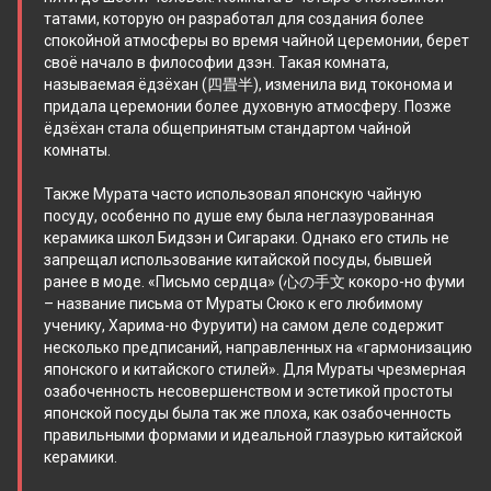
татами, которую он разработал для создания более
спокойной атмосферы во время чайной церемонии, берет
своё начало в философии дзэн. Такая комната,
называемая ёдзёхан (四畳半), изменила вид токонома и
придала церемонии более духовную атмосферу. Позже
ёдзёхан стала общепринятым стандартом чайной
комнаты.
Также Мурата часто использовал японскую чайную
посуду, особенно по душе ему была неглазурованная
керамика школ Бидзэн и Сигараки. Однако его стиль не
запрещал использование китайской посуды, бывшей
ранее в моде. «Письмо сердца» (心の手文 кокоро-но фуми
– название письма от Мураты Сюко к его любимому
ученику, Харима-но Фуруити) на самом деле содержит
несколько предписаний, направленных на «гармонизацию
японского и китайского стилей». Для Мураты чрезмерная
озабоченность несовершенством и эстетикой простоты
японской посуды была так же плоха, как озабоченность
правильными формами и идеальной глазурью китайской
керамики.