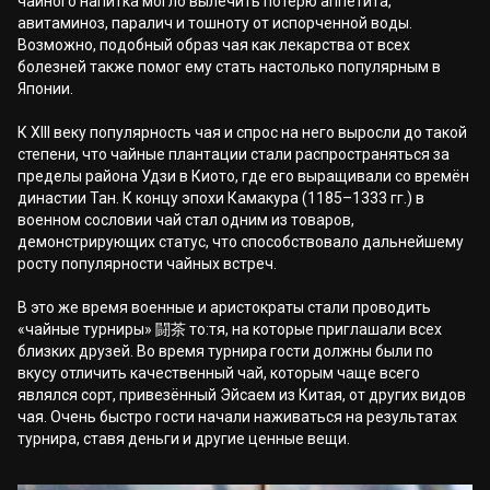
чайного напитка могло вылечить потерю аппетита,
авитаминоз, паралич и тошноту от испорченной воды.
Возможно, подобный образ чая как лекарства от всех
болезней также помог ему стать настолько популярным в
Японии.
К XIII веку популярность чая и спрос на него выросли до такой
степени, что чайные плантации стали распространяться за
пределы района Удзи в Киото, где его выращивали со времён
династии Тан. К концу эпохи Камакура (1185–1333 гг.) в
военном сословии чай стал одним из товаров,
демонстрирующих статус, что способствовало дальнейшему
росту популярности чайных встреч.
В это же время военные и аристократы стали проводить
«чайные турниры» 闘茶 то:тя, на которые приглашали всех
близких друзей. Во время турнира гости должны были по
вкусу отличить качественный чай, которым чаще всего
являлся сорт, привезённый Эйсаем из Китая, от других видов
чая. Очень быстро гости начали наживаться на результатах
турнира, ставя деньги и другие ценные вещи.