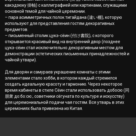
какэдзюку 掛軸) с каллиграфией или картинами, служащими
основной темой для чайной церемонии.
– пара асимметричных полок тигайдана (違い棚), которую
используют для представления гостям декоративных
предметов.
– письменный столик цукэ-сёин (付け書院), с которого
открывается красивый вид на внутренний двор (позднее
цукэ-сёин стал исключительно декоративным местом для
демонстрации эстетических письменных принадлежностей и
чайной утвари).
Для дворян и самураев украшение комнаты с этими
элементами стало хобби, в котором каждый стремился
создать идеальную красоту и гармонию. Через некоторое
время кабинеты в стиле Сёин стали использовать добосю (同
朋衆 до:бо:сю:, советники сёгуната по культуре и искусству)
для церемониальной подачи чая гостям. Вся утварь в этих
церемониях была привезена из Китая.