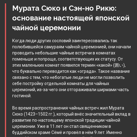
Мурата Сюко и Сэн-но Рикю:
основание настоящей японской
чайной церемонии
Когда люди других сословий заинтересовались так
полюбившейся самураям чайной церемонией, они начали
проводить небольшие чайные встречи в комнатах
поменьше и попроще, соответствующих их статусу. От
этих маленьких комнат появился термин «какой» (囲い),
что буквально переводится как «ограда». Такое название
связано с тем, что небогатые люди не могли позволить
себе постройку отдельной комнаты для чайных
церемоний, из-за чего они отгораживали ширмами часть
гостиной.
Во время распространения чайных встреч жил Мурата
Сюко (1423–1502 гг.), который внёс значительный вклад в
развитие по-настоящему японской традиции чайной
церемонии. Уже в 11 лет он стал священником в
буддийском храме Сёмё и провёл в нём 9 лет. Именно