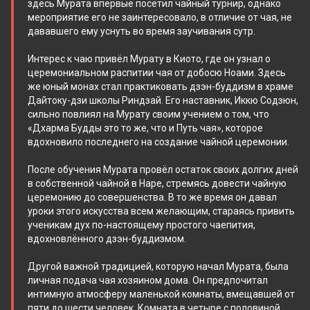
здесь Мурата впервые посетил чайный турнир, однако
мероприятие его не заинтересовало, в отличие от чая, не
дававшего ему уснуть во время заучивания сутр.
Интерес к чаю привёл Мурату в Киото, где он узнал о
церемониальном распитии чая от добосю Ноами. Здесь
же юный монах стал практиковать дзэн-буддизм в храме
Дайтоку-дзи школы Риндзай. Его наставник, Иккю Содзюн,
сильно повлиял на Мурату своим учением о том, что
«Дхарма Будды это то же, что и Путь чая», которое
вдохновило последнего на создание чайной церемонии.
После обучения Мурата провёл остаток своих долгих дней
в собственной чайной в Наре, стремясь довести чайную
церемонию до совершенства. В то же время он давал
уроки этого искусства всем желающим, стараясь привить
ученикам дух по-настоящему простого чаепития,
вдохновлённого дзэн-буддизмом.
Другой важной традицией, которую начал Мурата, была
личная подача чая хозяином дома. Он предпочитал
интимную атмосферу маленькой комнаты, вмещавшей от
пяти до шести человек. Комната в четыре с половиной