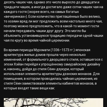
десять чашек чая, однако это число выросло до двадцати и
тридцати чашек, а иногда достигало даже сотни чашек чая на
каждого гостя (скорее всего, на самых богатых
«вечеринках»). Если количество приглашённых было велико,
то хозяин вряд ли мог предложить всем настолько много чая,
поэтому можно предположить, что в какой-то момент гости
начали передавать чашки друг другу. Это могло бы
объяснить установившуюся традицию передачи одной чашки
чая по кругу во время чайной церемонии.
Во время периода Муромати (1336–1573 гг.) японская
архитектура жилых домов прошла через несколько
изменений, от формального дворцового стиля, оставшегося с
эпохи Хэйан перейдя к упрощённому самурайскому дизайну
и, наконец, дойдя до стиля Сёин-дзукури, который
использовал элементы архитектуры дзэнских монахов. Для
помещения, в котором проводилась чайная церемония, из
стиля Сёин заимствовали элементы кабинетов монахов, в
которые входят такие вещи как: