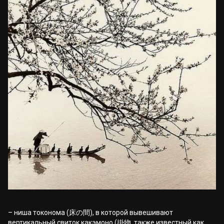
– ниша токонома (床の間), в которой вывешивают
вертикальный свиток какэмоно (掛物, также известный как