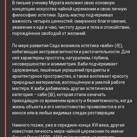
В письме ученику Мурата изложил свою основную
концепцию искусства чайной церемонии и свою личную
философию эстетики. Здесь мастер подчёркивал
важность четырёх ценностей: смиренное благоговение,
уважение к еде и чаю, чистоту души и тела и спокойствие,
порождённое свободой от желаний.
По мере развития Cадо возникла эстетика «ваби» (侘),
избегающая экстравагантности и расточительности. Для
неё характерны простота, натурализм, глубина,
несовершенство и асимметрия. Ваби подчёркивает
сдержанные, лишённые украшений предметы и
архитектурное пространство, а также воспевает красоту
природных материалов, воплощённую в умелой работе
мастера. К ваби добавилась другая эстетическая
категория – саби (寂), которая стала означать
приходящую со временем красоту и безмятежность, когда
жизнь объекта и его непостоянство проявляются в его
износе или в любых видимых следах реставрации.
Намного позже, уже в середине-конце XVI века, другая
известная личность мира чайной церемонии по имени