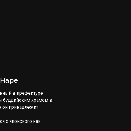
 Наре
енный в префектуре
им буддийским храмом в
я он принадлежит
ся с японского как