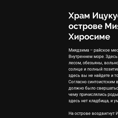
Храм Ицуку
острове Мия
Хиросиме
Миядзима – райское мес
Внутреннем море. Здесь
лесом, обезьяны, вольно
солнце и полный позитив.
здесь вы не найдете и то
Согласно синтоистским в
должно было свершаться 
чему причислялись роды 
здесь нет кладбища, и у
На острове воздвигнут И