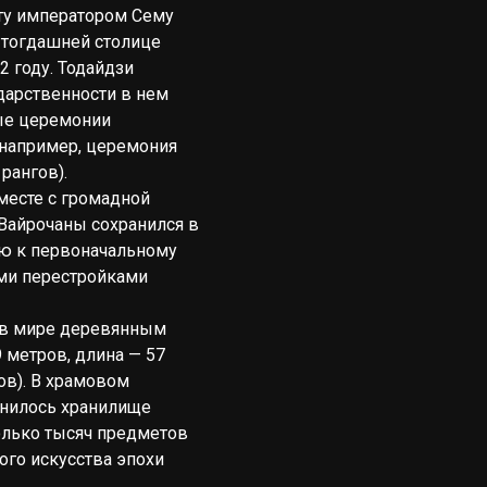
ту императором Сему
в тогдашней столице
2 году. Тодайдзи
дарственности в нем
ые церемонии
(например, церемония
рангов).
месте с громадной
Вайрочаны сохранился в
ию к первоначальному
ми перестройками
 в мире деревянным
 метров, длина — 57
ов). В храмовом
анилось хранилище
олько тысяч предметов
ого искусства эпохи