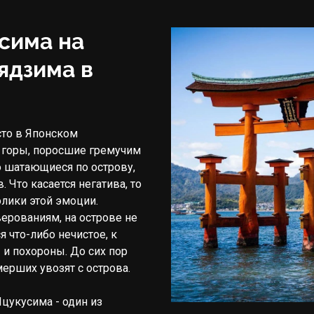
сима на 
дзима в 
то в Японском 
 горы, поросшие гремучим 
 шатающиеся по острову, 
 Что касается негатива, то 
лики этой эмоции. 
ерованиям, на острове не 
что-либо нечистое, к 
и похороны. До сих пор 
мерших увозят с острова.
цукусима - один из 