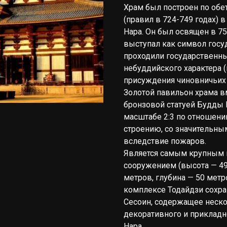
Храм был построен по обе
(правил в 724-749 годах) 
Нара. Он был освящен в 75
выступал как символ госу
проходили государственн
небуддийского характера 
присуждения чиновничьих 
Золотой павильон храма в
бронзовой статуей Будды 
масштабе 2:3 по отношен
строению, со значительны
вследствие пожаров.
Является самым крупным
сооружением (высота — 49
метров, глубина — 50 метр
комплексе Тодайдзи сохр
Сесоин, содержащее неск
декоративного и прикладн
Нара.