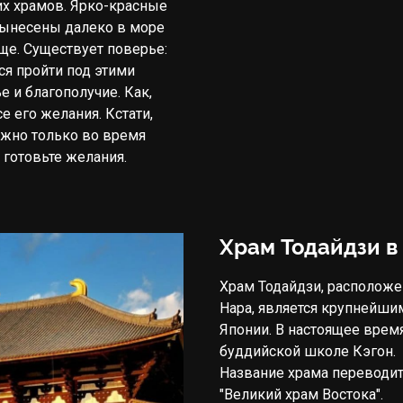
х храмов. Ярко-красные 
вынесены далеко в море 
е. Существует поверье: 
ся пройти под этими 
е и благополучие. Как, 
е его желания. Кстати, 
жно только во время 
 готовьте желания.
Храм Тодайдзи в
Храм Тодайдзи, располож
Нара, является крупнейш
Японии. В настоящее врем
буддийской школе Кэгон.
Название храма переводит
"Великий храм Востока".